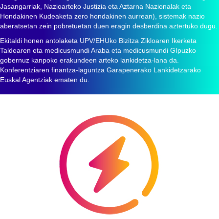
Jasangarriak, Nazioarteko Justizia eta Aztarna Nazionalak eta
Hondakinen Kudeaketa zero hondakinen aurrean), sistemak nazio
aberatsetan zein pobretuetan duen eragin desberdina aztertuko dugu.
Ekitaldi honen antolaketa UPV/EHUko Bizitza Zikloaren Ikerketa
Taldearen eta medicusmundi Araba eta medicusmundi GIpuzko
gobernuz kanpoko erakundeen arteko lankidetza-lana da.
Konferentziaren finantza-laguntza Garapenerako Lankidetzarako
Euskal Agentziak ematen du.