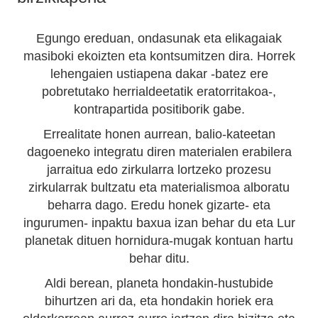
Egungo ereduan, ondasunak eta elikagaiak
masiboki ekoizten eta kontsumitzen dira. Horrek
lehengaien ustiapena dakar -batez ere
pobretutako herrialdeetatik eratorritakoa-,
kontrapartida positiborik gabe.
Errealitate honen aurrean, balio-kateetan
dagoeneko integratu diren materialen erabilera
jarraitua edo zirkularra lortzeko prozesu
zirkularrak bultzatu eta materialismoa alboratu
beharra dago. Eredu honek gizarte- eta
ingurumen- inpaktu baxua izan behar du eta Lur
planetak dituen hornidura-mugak kontuan hartu
behar ditu.
Aldi berean, planeta hondakin-hustubide
bihurtzen ari da, eta hondakin horiek era