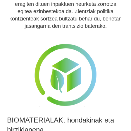
eragiten dituen inpaktuen neurketa zorrotza
egitea ezinbestekoa da. Zientziak politika
kontzienteak sortzea bultzatu behar du, benetan
jasangarria den trantsizio baterako.
BIOMATERIALAK, hondakinak eta
birziklapena