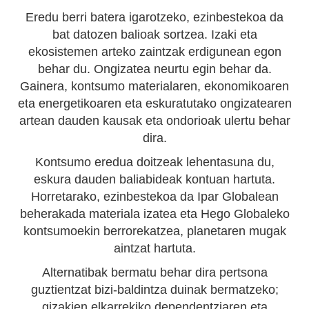
Eredu berri batera igarotzeko, ezinbestekoa da
bat datozen balioak sortzea. Izaki eta
ekosistemen arteko zaintzak erdigunean egon
behar du. Ongizatea neurtu egin behar da.
Gainera, kontsumo materialaren, ekonomikoaren
eta energetikoaren eta eskuratutako ongizatearen
artean dauden kausak eta ondorioak ulertu behar
dira.
Kontsumo eredua doitzeak lehentasuna du,
eskura dauden baliabideak kontuan hartuta.
Horretarako, ezinbestekoa da Ipar Globalean
beherakada materiala izatea eta Hego Globaleko
kontsumoekin berrorekatzea, planetaren mugak
aintzat hartuta.
Alternatibak bermatu behar dira pertsona
guztientzat bizi-baldintza duinak bermatzeko;
gizakien elkarrekiko dependentziaren eta