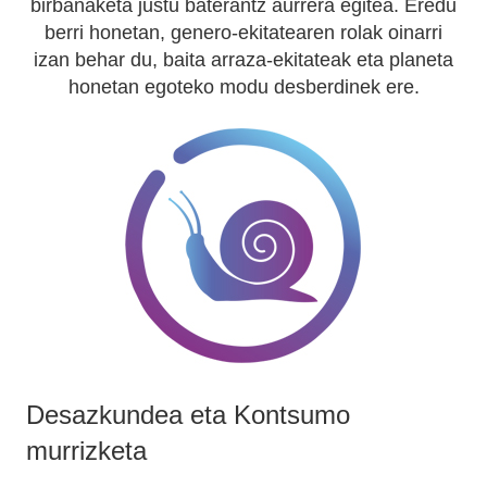
birbanaketa justu baterantz aurrera egitea. Eredu
berri honetan, genero-ekitatearen rolak oinarri
izan behar du, baita arraza-ekitateak eta planeta
honetan egoteko modu desberdinek ere.
Desazkundea eta Kontsumo
murrizketa