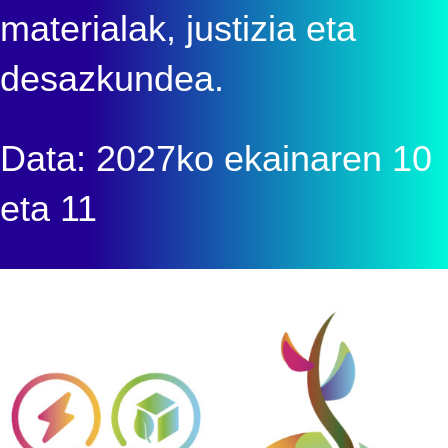
materialak, justizia eta
desazkundea.
Data: 2027ko ekainaren 10
eta 11