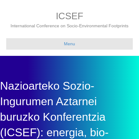
ICSEF
International Conference on Socio-Environmental Footprints
Menu
Nazioarteko Sozio-
Ingurumen Aztarnei
buruzko Konferentzia
(ICSEF): energia, bio-