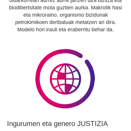
oldarkorrean aurrez aurre jartzen dira bizitza eta
biodibertsitate mota guztien aurka. Makrotik hasi
eta mikroraino, organismo bizidunak
petrokimikoen deribatuak metatzen ari dira.
Modelo hori irauli eta eraberritu behar da.
Ingurumen eta genero JUSTIZIA