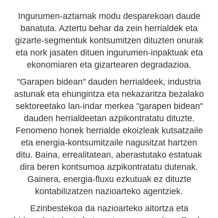
Ingurumen-aztarnak modu desparekoan daude
banatuta. Aztertu behar da zein herrialdek eta
gizarte-segmentuk kontsumitzen dituzten onurak
eta nork jasaten dituen ingurumen-inpaktuak eta
ekonomiaren eta gizartearen degradazioa.
"Garapen bidean" dauden herrialdeek, industria
astunak eta ehungintza eta nekazaritza bezalako
sektoreetako lan-indar merkea "garapen bidean"
dauden herrialdeetan azpikontratatu dituzte.
Fenomeno honek herrialde ekoizleak kutsatzaile
eta energia-kontsumitzaile nagusitzat hartzen
ditu. Baina, errealitatean, aberastutako estatuak
dira beren kontsumoa azpikontratatu dutenak.
Gainera, energia-fluxu ezkutuak ez dituzte
kontabilizatzen nazioarteko agentziek.
Ezinbestekoa da nazioarteko aitortza eta