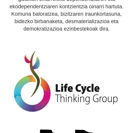
ekodependentziaren kontzientzia oinarri hartuta.
Komuna baloratzea, bizitzaren iraunkortasuna,
bidezko birbanaketa, desmaterializazioa eta
demokratizazioa ezinbestekoak dira.