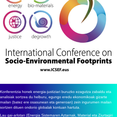
Konferentzia honek energia-justiziari buruzko ezagutza zabaldu eta
analisiak sortzea du helburu, egungo eredu ekonomikoak gizarte
mailan (batez ere osasunean eta generoan) zein ingurumen mailan
sortzen dituen ondorio globalak kontuan hartuta.
Lau gai-arlotan (Energia Sistemaren Aztarnak, Material eta Ziurtagiri