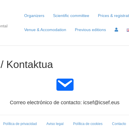
Organizers
Scientific committee
Prices & registra
ntal
Venue & Accomodation
Previous editions
 / Kontaktua
Correo electrónico de contacto:
icsef@icsef.eus
Política de privacidad
Aviso legal
Política de cookies
Contacto