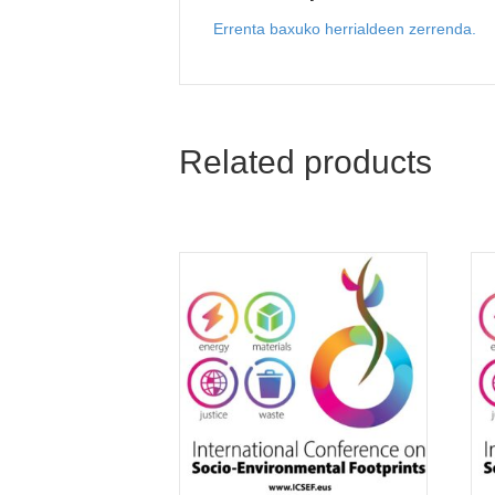
Errenta baxuko herrialdeen zerrenda.
Related products