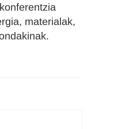
konferentzia
rgia, materialak,
hondakinak.