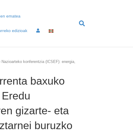
izen ematea
rreko edizioak
o Nazioarteko konferentzia (ICSEF): energia,
errenta baxuko
. Eredu
n gizarte- eta
ztarnei buruzko