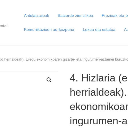
Antolatzaileak
Batzorde zientifikoa
Prezioak eta 
ntal
Komunikazioen aurkezpena
Lekua eta ostatua
Au
uko herrialdeak). Eredu ekonomikoaren gizarte- eta ingurumen-aztarnei buruzk
4. Hizlaria (
herrialdeak)
ekonomikoare
ingurumen-a