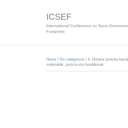
ICSEF
International Conference on Socio-Environme
Footprints
Home
/
Sin categorizar
/ 4. Hizlaria (errenta bax
materialak, justizia eta hondakinak.