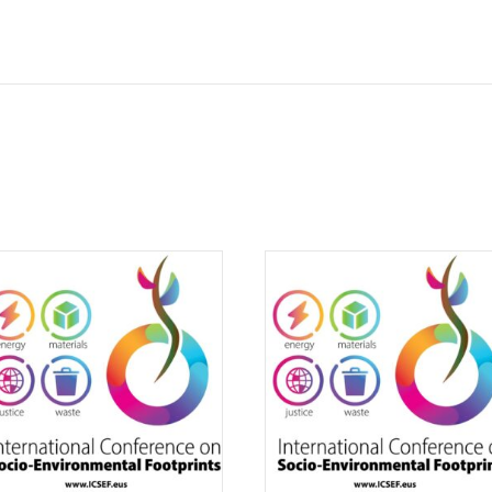
Nazioarteko
konferentzia
(ICSEF):
energia,
materialak,
justizia
eta
hondakinak.
quantity